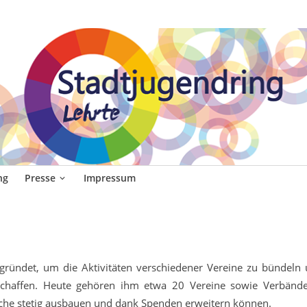
ehrte
ge Menschen in und um Lehrte.
ng
Presse
Impressum
gründet, um die Aktivitäten verschiedener Vereine zu bündeln
schaffen. Heute gehören ihm etwa 20 Vereine sowie Verbänd
liche stetig ausbauen und dank Spenden erweitern können.