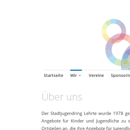
Stadtjugendring L
Themen, Veranstaltungen für jun
Zum
Startseite
Wir
Vereine
Sponsori
Inhalt
springen
Über uns
Der Stadtjugendring Lehrte wurde 1978 ge
Angebote für Kinder und Jugendliche zu 
Ortsteilen an, die ihre Angebote für Jugend