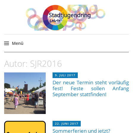
Stadtjugendring Lehrte
Themen, Veranstaltungen für junge Menschen in
und um Lehrte.
Menü
Zum
Autor:
SJR2016
Inhalt
springen
9. JULI 2017
Der neue Termin steht vorläufig
fest! Feste sollen Anfang
September stattfinden!
22. JUNI 2017
Sommerferien und jetzt?