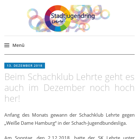
Stadtjugendring Lehrte
Themen, Veranstaltungen für junge Menschen in
und um Lehrte.
Menü
Zum
Inhalt
13. DEZEMBER 2018
springen
Beim Schachklub Lehrte geht es
auch im Dezember noch hoch
her!
Anfang des Monats gewann der Schachklub Lehrte gegen
„Weiße Dame Hamburg“ in der Schach-Jugendbundesliga.
Am Sonntag, den 2.12.2018, hatte der SK Lehrte unter