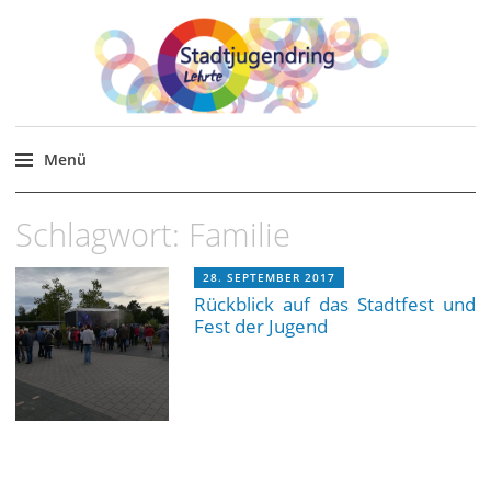
Stadtjugendring Lehrte
Themen, Veranstaltungen für junge Menschen in
und um Lehrte.
Menü
Zum
Schlagwort:
Familie
Inhalt
springen
28. SEPTEMBER 2017
Rückblick auf das Stadtfest und
Fest der Jugend