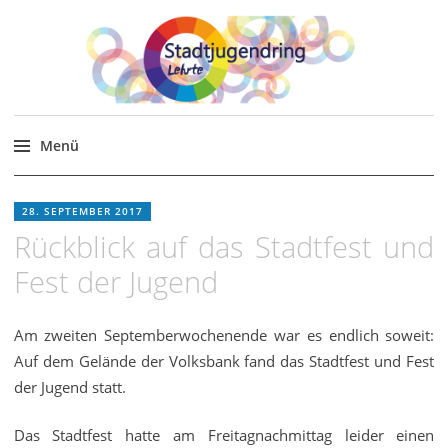
Stadtjugendring Lehrte
Themen, Veranstaltungen für junge Menschen in
und um Lehrte.
Menü
Zum
Inhalt
28. SEPTEMBER 2017
springen
Rückblick auf das Stadtfest und
Fest der Jugend
Am zweiten Septemberwochenende war es endlich soweit:
Auf dem Gelände der Volksbank fand das Stadtfest und Fest
der Jugend statt.
Das Stadtfest hatte am Freitagnachmittag leider einen